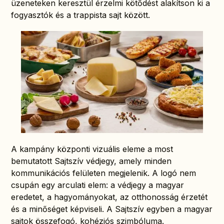
üzeneteken keresztül érzelmi kötődést alakítson ki a
fogyasztók és a trappista sajt között.
A kampány központi vizuális eleme a most
bemutatott Sajtszív védjegy, amely minden
kommunikációs felületen megjelenik. A logó nem
csupán egy arculati elem: a védjegy a magyar
eredetet, a hagyományokat, az otthonosság érzetét
és a minőséget képviseli. A Sajtszív egyben a magyar
sajtok összefogó, kohéziós szimbóluma.