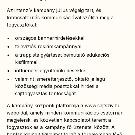
Az intenzív kampány július végéig tart, és
többcsatornás kommunikációval szólítja meg a
fogyasztókat:
országos bannerhirdetésekkel,
televíziós reklámkampánnyal,
a trappista gyártását bemutató edukációs
kisfilmmel,
influencer együttműködésekkel,
valamint ismeretterjesztő, oktató jellegű
közösségi média posztokkal hirdeti a
sajtfogyasztás fontosságát.
A kampány központi platformja a
www.sajtsziv.hu
weboldal, amely minden kommunikációs csatornán
megjelenik, és közvetlen kapcsolatot teremt a
fogyasztók és a kampány fő üzenetei között. A
honlap kiemelt figyelmet fordít a forgalomban lévő